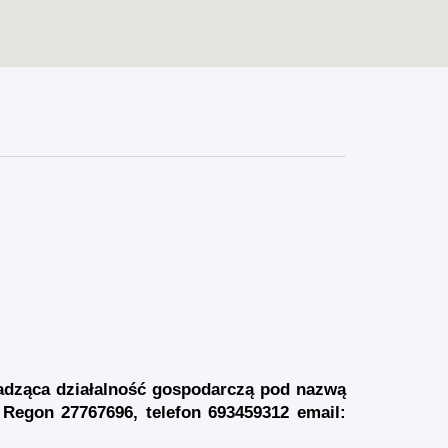
dząca działalność gospodarczą pod nazwą
, Regon 27767696,
telefon 693459312 email: