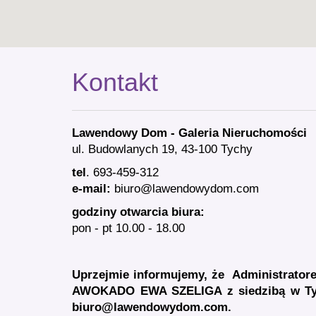
Kontakt
Lawendowy Dom - Galeria Nieruchomości
ul. Budowlanych 19, 43-100 Tychy
tel
. 693-459-312
e-mail:
biuro@lawendowydom.com
godziny otwarcia biura:
pon - pt 10.00 - 18.00
Uprzejmie informujemy, że A
dministrator
AWOKADO EWA SZELIGA
z siedzibą w T
biuro@lawendowydom.com
.