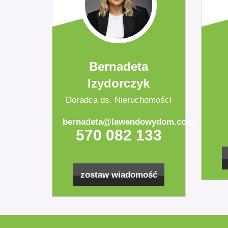
Bernadeta
Izydorczyk
Doradca ds. Nieruchomości
bernadeta@lawendowydom.com
570 082 133
zostaw wiadomość