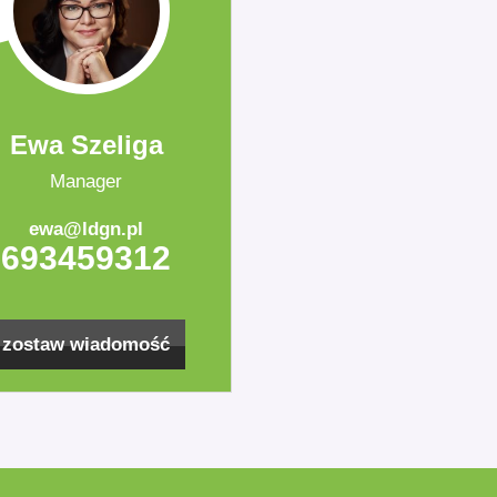
Ewa Szeliga
Manager
ewa@ldgn.pl
693459312
zostaw wiadomość