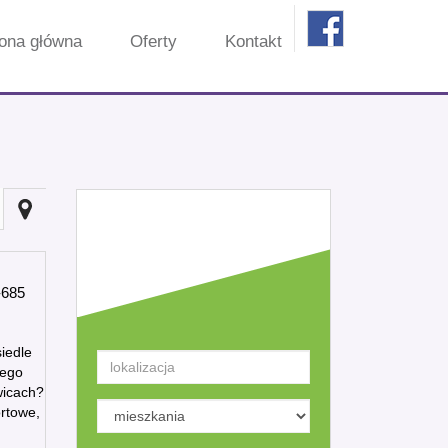
rona główna
Oferty
Kontakt
Kryteria
wyszukiwania
685
iedle
nego
wicach?
ortowe,