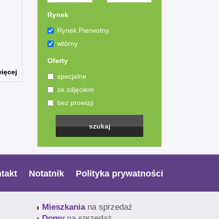
Rynek
Rynek Pierwotny
wtórny
Oferty
ięcej
specjalne
ze zdjęciem
bez prowizji
takt
Notatnik
Polityka prywatności
Mieszkania
na sprzedaż
Domy
na sprzedaż