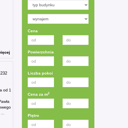
Cena
Powierzchnia
ięcej
232
Liczba pokoi
na od 1
2
Cena za m
 Pawła
towego
...
Piętro