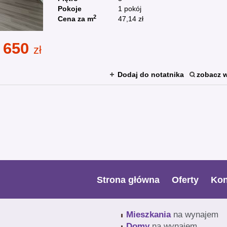
Pokoje
1 pokój
2
Cena za m
47,14 zł
 650
zł
Dodaj do notatnika
zobacz w
Strona główna
Oferty
Kon
Mieszkania
na wynajem
Domy
na wynajem