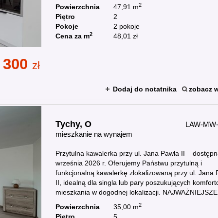
2
Powierzchnia
47,91 m
Piętro
2
Pokoje
2 pokoje
2
Cena za m
48,01 zł
 300
zł
Dodaj do notatnika
zobacz w
Tychy,
O
LAW-MW-
mieszkanie na wynajem
Przytulna kawalerka przy ul. Jana Pawła II – dostęp
września 2026 r. Oferujemy Państwu przytulną i
funkcjonalną kawalerkę zlokalizowaną przy ul. Jana
II, idealną dla singla lub pary poszukujących komfor
mieszkania w dogodnej lokalizacji. NAJWAŻNIEJSZE 
2
Powierzchnia
35,00 m
Piętro
5