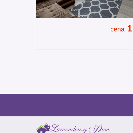
1
cena