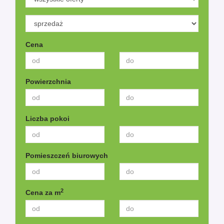
Cena
Powierzchnia
Liczba pokoi
Pomieszczeń biurowych
2
Cena za m