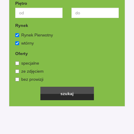
Piętro
Rynek
Rynek Pierwotny
wtórny
Oferty
specjalne
ze zdjęciem
bez prowizji