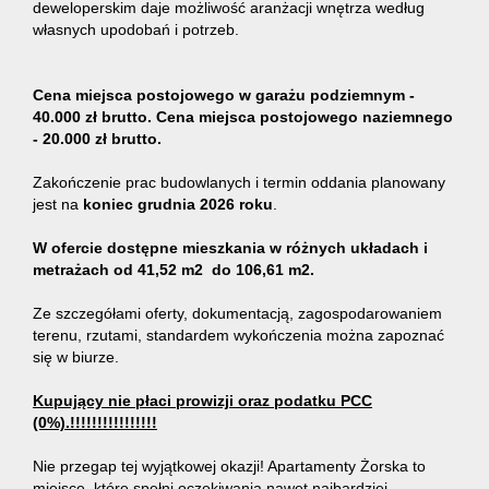
deweloperskim daje możliwość aranżacji wnętrza według
własnych upodobań i potrzeb.
Cena miejsca postojowego w garażu podziemnym -
40.000 zł brutto. Cena miejsca postojowego naziemnego
- 20.000 zł brutto.
Zakończenie prac budowlanych i termin oddania planowany
jest na
koniec grudnia 2026 roku
.
W ofercie dostępne mieszkania w różnych układach i
metrażach od 41,52 m2
do 106,61 m2.
Ze szczegółami oferty, dokumentacją, zagospodarowaniem
terenu, rzutami, standardem wykończenia można zapoznać
się w biurze.
Kupujący nie płaci prowizji oraz podatku PCC
(0%).!!!!!!!!!!!!!!!!
Nie przegap tej wyjątkowej okazji! Apartamenty Żorska to
miejsce, które spełni oczekiwania nawet najbardziej