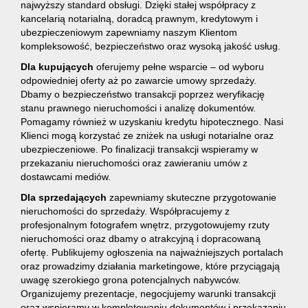
najwyższy standard obsługi. Dzięki stałej współpracy z
kancelarią notarialną, doradcą prawnym, kredytowym i
ubezpieczeniowym zapewniamy naszym Klientom
kompleksowość, bezpieczeństwo oraz wysoką jakość usług.
Dla kupujących
oferujemy pełne wsparcie – od wyboru
odpowiedniej oferty aż po zawarcie umowy sprzedaży.
Dbamy o bezpieczeństwo transakcji poprzez weryfikację
stanu prawnego nieruchomości i analizę dokumentów.
Pomagamy również w uzyskaniu kredytu hipotecznego. Nasi
Klienci mogą korzystać ze zniżek na usługi notarialne oraz
ubezpieczeniowe. Po finalizacji transakcji wspieramy w
przekazaniu nieruchomości oraz zawieraniu umów z
dostawcami mediów.
Dla sprzedających
zapewniamy skuteczne przygotowanie
nieruchomości do sprzedaży. Współpracujemy z
profesjonalnym fotografem wnętrz, przygotowujemy rzuty
nieruchomości oraz dbamy o atrakcyjną i dopracowaną
ofertę. Publikujemy ogłoszenia na najważniejszych portalach
oraz prowadzimy działania marketingowe, które przyciągają
uwagę szerokiego grona potencjalnych nabywców.
Organizujemy prezentacje, negocjujemy warunki transakcji
oraz wspieramy w kompletowaniu dokumentów i przekazaniu